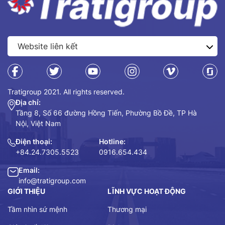
Tratigroup 2021. All rights reserved.
Địa chỉ:
Tầng 8, Số 66 đường Hồng Tiến, Phường Bồ Đề, TP Hà
Nội, Việt Nam
Điện thoại:
Hotline:
+84.24.7305.5523
0916.654.434
Email:
info@tratigroup.com
GIỚI THIỆU
LĨNH VỰC HOẠT ĐỘNG
Tầm nhìn sứ mệnh
Thương mại